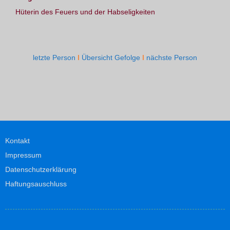
Hüterin des Feuers und der Habseligkeiten
letzte Person
Ι
Übersicht Gefolge
Ι
nächste Person
Kontakt
Impressum
Datenschutzerklärung
Haftungsauschluss